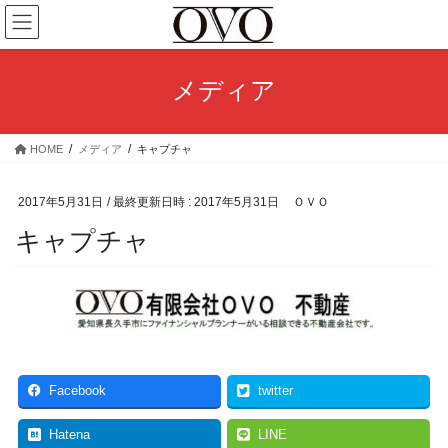
コ
ナ
ン
ビ
テ
ゲ
ン
ー
メディア
ツ
シ
へ
ョ
ス
ン
HOME
メディア
キャプチャ
キ
に
ッ
移
プ
動
2017年5月31日
/ 最終更新日時 :
2017年5月31日
ＯＶＯ
キャプチャ
Facebook
twitter
Hatena
LINE