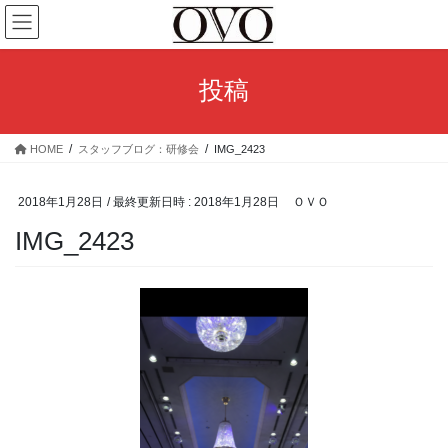
コ
ナ
ン
ビ
テ
ゲ
ン
ー
投稿
ツ
シ
へ
ョ
ス
ン
HOME
スタッフブログ：研修会
IMG_2423
キ
に
ッ
移
プ
動
2018年1月28日
/ 最終更新日時 :
2018年1月28日
ＯＶＯ
IMG_2423