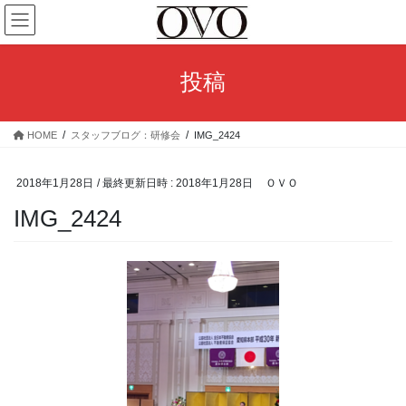
コ
ナ
ン
ビ
テ
ゲ
ン
ー
投稿
ツ
シ
へ
ョ
ス
ン
HOME
スタッフブログ：研修会
IMG_2424
キ
に
ッ
移
プ
動
2018年1月28日
/ 最終更新日時 :
2018年1月28日
ＯＶＯ
IMG_2424