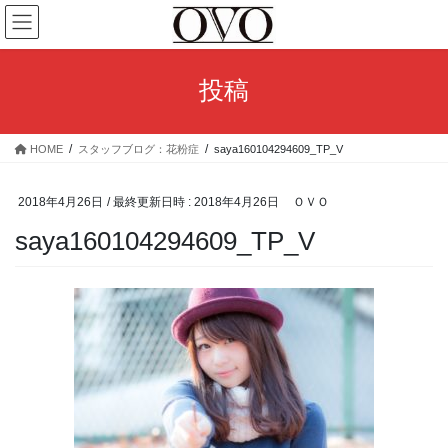
コ
ナ
ン
ビ
テ
ゲ
ン
ー
投稿
ツ
シ
へ
ョ
ス
ン
HOME
スタッフブログ：花粉症
saya160104294609_TP_V
キ
に
ッ
移
プ
動
2018年4月26日
/ 最終更新日時 :
2018年4月26日
ＯＶＯ
saya160104294609_TP_V