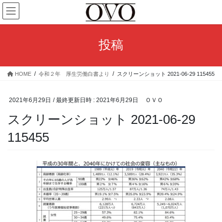
コ
ナ
ン
ビ
テ
ゲ
ン
ー
投稿
ツ
シ
へ
ョ
ス
ン
HOME
令和２年 厚生労働白書より
スクリーンショット 2021-06-29 115455
キ
に
ッ
移
プ
動
2021年6月29日
/ 最終更新日時 :
2021年6月29日
ＯＶＯ
スクリーンショット 2021-06-29
115455