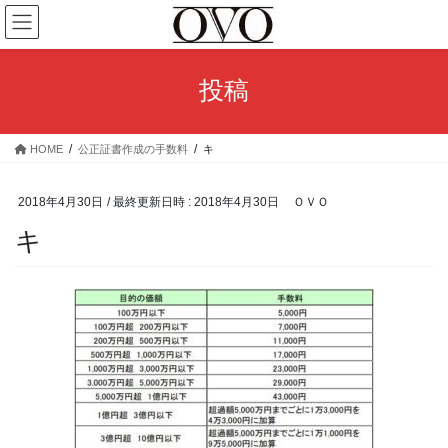
コ
ナ
ン
ビ
テ
ゲ
ン
ー
投稿
ツ
シ
へ
ョ
ス
ン
HOME
公正証書作成の手数料
キ
キ
に
ッ
移
プ
動
2018年4月30日
/ 最終更新日時 :
2018年4月30日
ＯＶＯ
キ