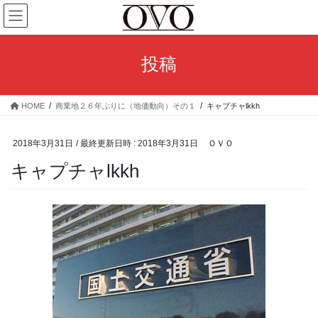
コ
ナ
ン
ビ
テ
ゲ
ン
ー
投稿
ツ
シ
へ
ョ
ス
ン
HOME
商業地２６年ぶりに（地価動向）その１
キャプチャlkkh
キ
に
ッ
移
プ
動
2018年3月31日
/ 最終更新日時 :
2018年3月31日
ＯＶＯ
キャプチャlkkh