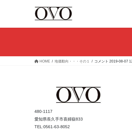
コ
ナ
ン
ビ
テ
ゲ
ン
ー
ツ
シ
へ
ョ
ス
ン
キ
に
ッ
移
HOME
地価動向・・・その１
コメント 2019-08-07 1
プ
動
480-1117
愛知県長久手市喜婦嶽833
TEL:0561-63-8052