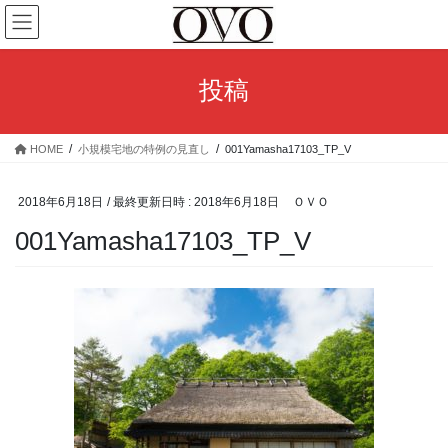
コ
ナ
ン
ビ
テ
ゲ
ン
ー
投稿
ツ
シ
へ
ョ
ス
ン
HOME
小規模宅地の特例の見直し
001Yamasha17103_TP_V
キ
に
ッ
移
プ
動
2018年6月18日
/ 最終更新日時 :
2018年6月18日
ＯＶＯ
001Yamasha17103_TP_V